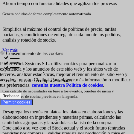
Ahorra tiempo con funcionalidades que agilizan los procesos
Genera pedidos de forma completamente automatizada.
Simplifica al máximo el control de políticas de precio, tarifas
pactadas, y condiciones de entrega de cada uno de tus pedidos,
análisis y rotación de stocks.
Ver más
Consentimiento de las cookies
Parker Work Systems S.L. utiliza cookies para personalizar tu
experiencia y los anuncios de este sitio web y los sitios web de
terceros, analizar estadísticas, mejorar el rendimiento del sitio web y
acceder a nuestro Chatbot. Para obtener más información o modificar
Genera listas de la compra automáticas
tus preferencias,
consulta nuestra Política de cookies
.
Con cálculo de necesidades en base a los eventos, pruebas de menú y
Rechazar
producciones de cocina previstas en la agenda.
Permitir cookies
Desagrega los menús en platos, los platos en elaboraciones y las
elaboraciones en ingredientes y materias primas, calculando las
cantidades agrupadas y lanzándolas a la lista de la compra.
Cotejando a su vez con el Stock actual y el stock futuro (entradas
previstas por compras – salidas prevista por producción o mise en