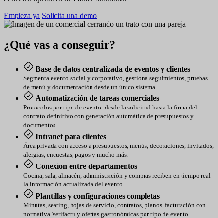
Empieza ya
Solicita una demo
¿Qué vas a conseguir?
Base de datos centralizada de eventos y clientes
Segmenta evento social y corporativo, gestiona seguimientos, pruebas
de menú y documentación desde un único sistema.
Automatización de tareas comerciales
Protocolos por tipo de evento: desde la solicitud hasta la firma del
contrato definitivo con generación automática de presupuestos y
documentos.
Intranet para clientes
Área privada con acceso a presupuestos, menús, decoraciones, invitados,
alergias, encuestas, pagos y mucho más.
Conexión entre departamentos
Cocina, sala, almacén, administración y compras reciben en tiempo real
la información actualizada del evento.
Plantillas y configuraciones completas
Minutas, seating, hojas de servicio, contratos, planos, facturación con
normativa Verifactu y ofertas gastronómicas por tipo de evento.